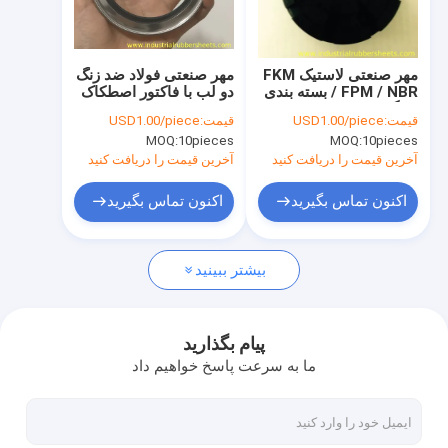
تور کارخانه
کنترل کیفیت
مهر صنعتی لاستیک FKM
مهر صنعتی فولاد ضد زنگ
/ FPM / NBR بسته بندی
دو لب با فاکتور اصطکاک
با ما تماس بگیرید
خانگی فلزی تحت فشار
کم
قیمت:
USD1.00/piece
قیمت:
USD1.00/piece
MOQ:
10pieces
MOQ:
10pieces
اخبار
آخرین قیمت را دریافت کنید
آخرین قیمت را دریافت کنید
پرونده ها
اکنون تماس بگیرید
اکنون تماس بگیرید
درخواست نقل قول
بیشتر ببینید
ورق لاستیکی صنعتی
پیام بگذارید
ما به سرعت پاسخ خواهیم داد
ورق لاستیکی سیلیکون
ورق لاستیکی با دمای بالا