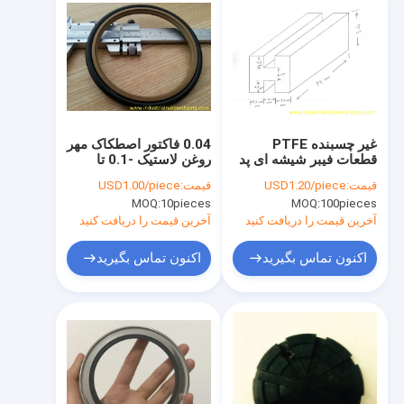
غیر چسبنده PTFE
0.04 فاکتور اصطکاک مهر
قطعات فیبر شیشه ای پد
روغن لاستیک -0.1 تا
شکل مستطیل برای برش
36.8 MPa فشار کاری
قیمت:
USD1.20/piece
قیمت:
USD1.00/piece
دقیق
MOQ:
10pieces
MOQ:
100pieces
آخرین قیمت را دریافت کنید
آخرین قیمت را دریافت کنید
اکنون تماس بگیرید
اکنون تماس بگیرید
خونه
محصولات
درباره ما