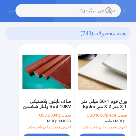
همه محصولات
(743)
ورق فوم 1-50 میلی متر
صاف نایلون پلاستیکی
X 1 متر X 2 متر Epdm
Rod 10KV ولتاژ شکستن
رنگ سفید ضد آب
78Mpa استحکام کششی
قیمت:
USD10.00/piece
قیمت:
USD2.80/kg
1 قطعه
MOQ:
100KGS
MOQ:
آخرین قیمت را دریافت کنید
آخرین قیمت را دریافت کنید