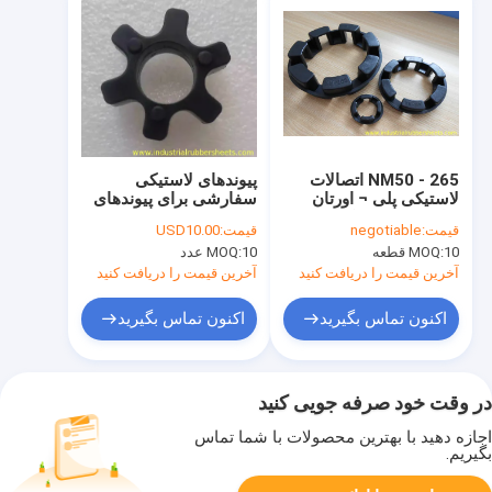
NM50 - 265 اتصالات
پیوندهای لاستیکی
لاستیکی پلی ¬ اورتان
سفارشی برای پیوندهای
برای پمپ، فن، کمپرسور،
عنکبوت در R82
قیمت:
negotiable
قیمت:
USD10.00
خودرو
OD78mm x ID31mm x
10 قطعه
MOQ:
10 عدد
MOQ:
T18mm در رنگ سیاه
آخرین قیمت را دریافت کنید
آخرین قیمت را دریافت کنید
اکنون تماس بگیرید
اکنون تماس بگیرید
در وقت خود صرفه جویی کنید
اجازه دهید با بهترین محصولات با شما تماس
بگیریم.