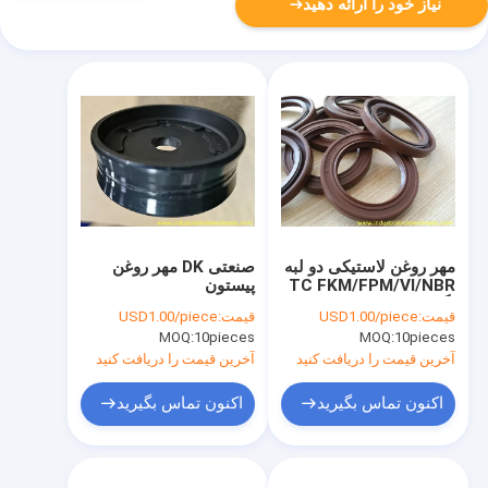
نیاز خود را ارائه دهید
مهر روغن لاستیکی دو لبه
صنعتی DK مهر روغن
TC FKM/FPM/VI/NBR
پیستون
نگهداری کم
FKM/FPM/VI/NBR
قیمت:
USD1.00/piece
قیمت:
USD1.00/piece
نگهداری کم مقاومت
MOQ:
10pieces
MOQ:
10pieces
خوب در برابر پارگی -0.1
تا 36.8 MPa فشار کاری
آخرین قیمت را دریافت کنید
آخرین قیمت را دریافت کنید
اکنون تماس بگیرید
اکنون تماس بگیرید