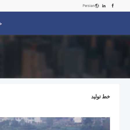
Persian
خ
خط تولید