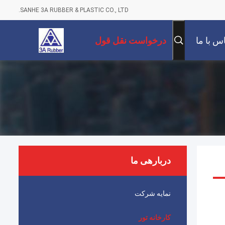
SANHE 3A RUBBER & PLASTIC CO., LTD.
س با ما
درخواست نقل قول
دربارهی ما
نمایه شرکت
کارخانه تور