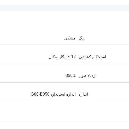
رنگ
مشکی
استحکام کششی
8-12 مگاپاسکال
ازدیاد طول
350%
اندازه
اندازه استاندارد B80-B350