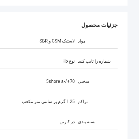
جزئیات محصول
مواد
لاستیک CSM و SBR
شماره را تایپ کنید
نوع Hb
سختی
70+/-5shore a
تراکم
1.25 گرم بر سانتی متر مکعب
بسته بندی
در کارتن