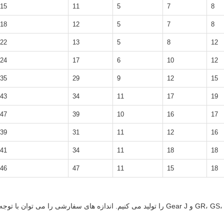
15
11
5
7
8
18
12
5
7
8
22
13
5
8
12
24
17
6
10
12
35
29
9
12
15
43
34
11
17
19
47
39
10
16
17
39
31
11
12
16
41
34
11
18
18
46
47
11
15
18
ما مجموعه ای کامل از کوپلرهای سری GR، GS، MT، Hb، HRC، L، NM و Gear J را تولید می کنیم. اندازه های سفارشی را می توان با توجه