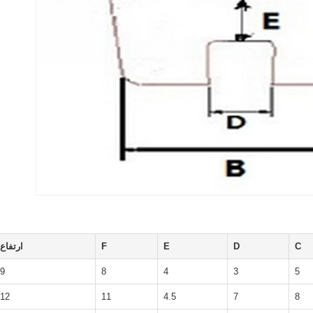
C
D
E
F
ارتفاع
9
8
4
3
5
12
11
4.5
7
8