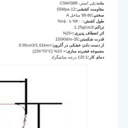
ماده:
پلی استر، CSM/SBR
مقاومت کششی:
12-55Mpa
سختي:
80-98 ساحل A
طول کشش:
۴۰۰% تا ۶۵۰%
تراکم:
1.25g/cm3
اثر انعطاف پذیری:
>25%
قدرت شکستن:
35-155KN/m
از دست دادن خشکی در آکرون:
<0.05cm3/1.61km
مجموعه فشرده سازی:
< 10% (22h*70°C)
دمای کار:
تا 120 درجه سانتیگراد