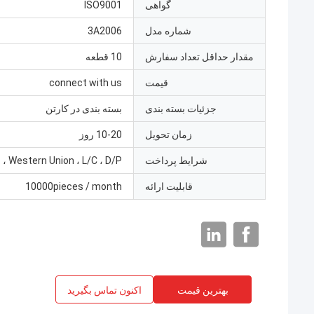
گواهی
ISO9001
شماره مدل
3A2006
مقدار حداقل تعداد سفارش
10 قطعه
قیمت
connect with us
جزئیات بسته بندی
بسته بندی در کارتن
زمان تحویل
10-20 روز
شرایط پرداخت
، Western Union ، L/C ، D/P ،
قابلیت ارائه
10000pieces / month
بهترین قیمت
اکنون تماس بگیرید