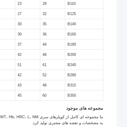
23
29
B110
27
32
B125
30
35
B140
30
36
B160
37
44
B180
42
48
B200
51
61
B240
42
52
B280
43
48
B315
45
60
B350
مجموعه های موجود
به مشخصات و نقشه های مشتری تولید کرد.