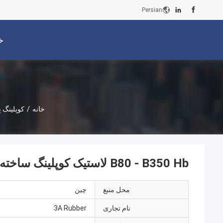
Persian
خ
خانه
/
کوپلینگ پ
B80 - B350 Hb لاستیک کوپلینگ ساخته شده 8-12Mpa 1.25g / Cm3 با CSM SBR
محل منبع
چین
نام تجاری
3A Rubber