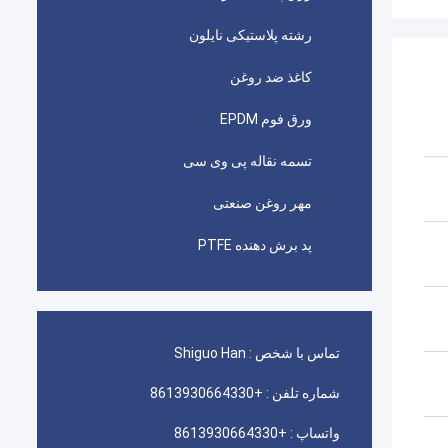
رشته پلاستیکی نایلون
کاغذ ضد روغن
ورق فوم EPDM
تسمه نقاله پی وی سی
مهر روغن صنعتی
پد برش دهنده PTFE
تماس با شخص :
Shiguo Han
شماره تلفن :
+8613930664330
واتساپ :
+8613930664330