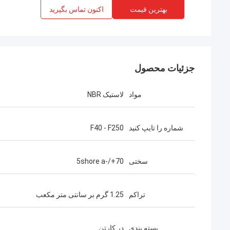
بهترین قیمت
اکنون تماس بگیرید
جزئیات محصول
مواد
لاستیک NBR
شماره را تایپ کنید
F40 - F250
سختی
70+/-5shore a
تراکم
1.25 گرم بر سانتی متر مکعب
بسته بندی
در کارتن