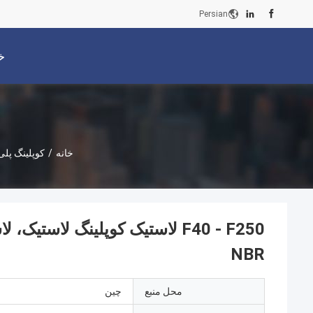
Persian
خ
خانه
/
کوپلینگ پلی
F40 - F250 لاستیک کوپلینگ لاس
NBR
محل منبع
چین