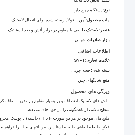
شکل بخش دندانه:
نه
نوع:
دستگاه چرخ دار
ماده محصول:
آهن یا فولاد ریخته شده برای اتصال لاستیک
عنصر:
لاستیک طبیعی یا مقاوم در برابر آتش و ضد ایستاتیک
بازار صادرات:
جهانی
اطلاعات اضافی
علامت تجاری:
SYPT
بسته بندی:
جعبه چوبی
منبع:
شانگهای چین
ویژگی های محصول
بالش های لاستیک انعطاف پذیر بسیار مقاوم بار ضربه، صاف کردن
سطح بالایی از ناهمگونی را در خود جای می دهد
فلنج های موجود در هر دو صورت F یا H (حاشیه) با پوشک مخروطی یا سوراخ شده به اندازه
فلانج فاصله اضافی فاصله استاندارد بین انتهای میله را فراهم 