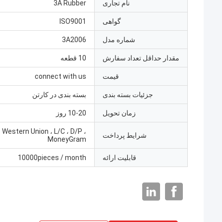
نام تجاری
3A Rubber
گواهی
ISO9001
شماره مدل
3A2006
مقدار حداقل تعداد سفارش
10 قطعه
قیمت
connect with us
جزئیات بسته بندی
بسته بندی در کارتن
زمان تحویل
10-20 روز
 Western Union ، L/C ، D/P ،
شرایط پرداخت
MoneyGram
قابلیت ارائه
10000pieces / month