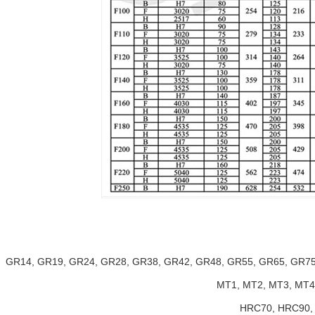
GR14, GR19, GR24, GR28, GR38, GR42, GR48, GR55, GR65, GR75
MT1, MT2, MT3, MT4
HRC70, HRC90,