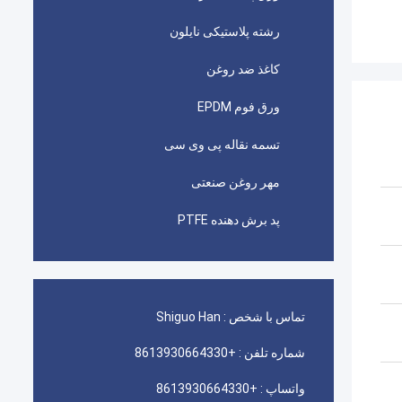
رشته پلاستیکی نایلون
کاغذ ضد روغن
ورق فوم EPDM
تسمه نقاله پی وی سی
مهر روغن صنعتی
پد برش دهنده PTFE
تماس با شخص :
Shiguo Han
شماره تلفن :
+8613930664330
واتساپ :
+8613930664330