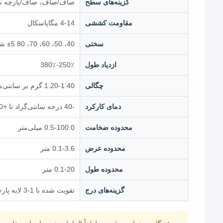
گزینه‌های سطح
صاف/صاف، صاف/پارچه نقش
مقاومت کششی
4-14 مگاپاسکال
سختی
40، 50، 60، 70، 80 ±5 شور A
ازدیاد طول
250٪-380٪
چگالی
1.20-1.40 گرم بر سانتی‌متر مکعب
دمای کارکرد
-40 درجه سانتی‌گراد تا +130 درجه سانتی‌گراد
محدوده ضخامت
0.5-100.0 میلی‌متر
محدوده عرض
0.1-3.6 متر
محدوده طول
0.1-20 متر
گزینه‌های درج
تقویت شده با 1-3 لایه پارچه کتان، پلی‌استر یا EP