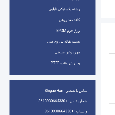
رشته پلاستیکی نایلون
کاغذ ضد روغن
ورق فوم EPDM
تسمه نقاله پی وی سی
مهر روغن صنعتی
پد برش دهنده PTFE
تماس با شخص :
Shiguo Han
شماره تلفن :
+8613930664330
واتساپ :
+8613930664330