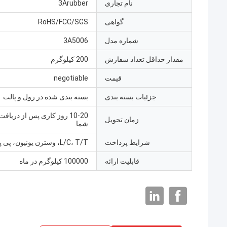
نام تجاری
3Arubber
گواهی
RoHS/FCC/SGS
شماره مدل
3A5006
مقدار حداقل تعداد سفارش
200 کیلوگرم
قیمت
negotiable
جزئیات بسته بندی
بسته بندی شده در رول و پالت
10-20 روز کاری پس از دریا
زمان تحویل
شما
شرایط پرداخت
L/C، T/T، وسترن یونیون، پی پال
قابلیت ارائه
100000 کیلوگرم در ماه