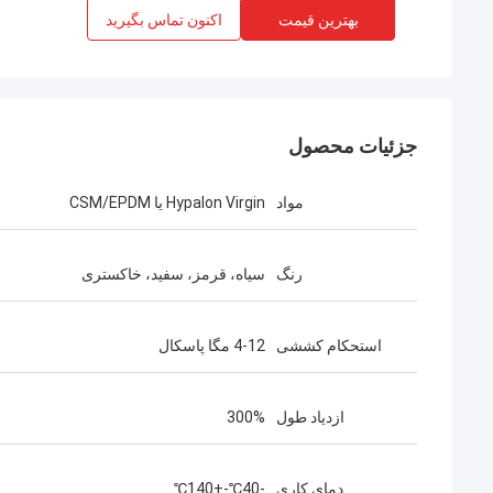
بهترین قیمت
اکنون تماس بگیرید
جزئیات محصول
مواد
Hypalon Virgin یا CSM/EPDM
رنگ
سیاه، قرمز، سفید، خاکستری
استحکام کششی
4-12 مگا پاسکال
ازدیاد طول
300%
دمای کاری
-40℃-+140℃