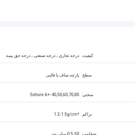
کیفیت
درجه تجاری ، درجه صنعتی ، درجه حق بیمه
سطح
پارچه صاف یا قالبی
سختی
40,50,60,70,80-+5shore A
تراکم
1.2-1.5g/cm³
ضخامت
0.5-50 میلی متر